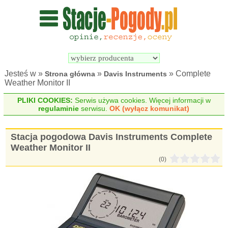
Wyszukiwarka 
Porównywarka 
stacji 
stacji 
pogodowych
pogodowych
Jesteś w »
»
» Complete
Strona główna
Davis Instruments
Weather Monitor II
PLIKI COOKIES:
Serwis używa cookies. Więcej informacji w
regulaminie
serwisu.
OK (wyłącz komunikat)
Stacja pogodowa Davis Instruments Complete
Weather Monitor II
(0)