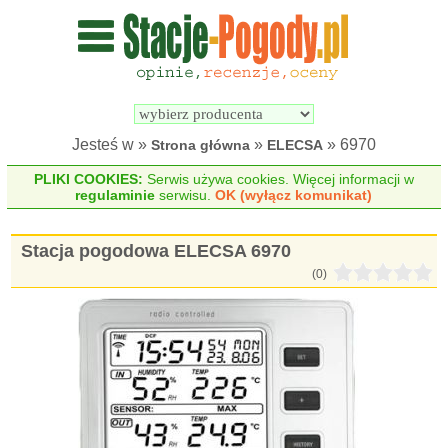
Wyszukiwarka 
Porównywarka 
stacji 
stacji 
pogodowych
pogodowych
Jesteś w »
»
» 6970
Strona główna
ELECSA
PLIKI COOKIES:
Serwis używa cookies. Więcej informacji w
regulaminie
serwisu.
OK (wyłącz komunikat)
Stacja pogodowa ELECSA 6970
(0)