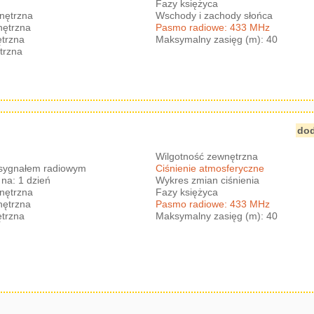
Fazy księżyca
nętrzna
Wschody i zachody słońca
nętrzna
Pasmo radiowe: 433 MHz
trzna
Maksymalny zasięg (m): 40
trzna
dod
Wilgotność zewnętrzna
 sygnałem radiowym
Ciśnienie atmosferyczne
na: 1 dzień
Wykres zmian ciśnienia
nętrzna
Fazy księżyca
nętrzna
Pasmo radiowe: 433 MHz
trzna
Maksymalny zasięg (m): 40