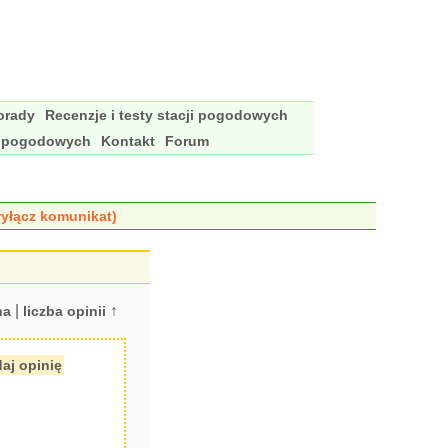
porady
Recenzje i testy stacji pogodowych
i pogodowych
Kontakt
Forum
yłącz komunikat)
|
↑
na
liczba opinii
aj opinię