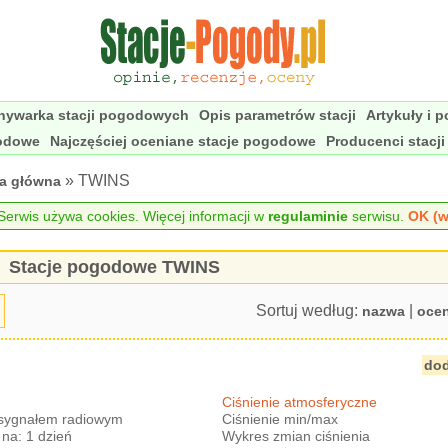
nywarka stacji pogodowych
Opis parametrów stacji
Artykuły i 
godowe
Najczęściej oceniane stacje pogodowe
Producenci stacj
» TWINS
na główna
erwis używa cookies. Więcej informacji w
regulaminie
serwisu.
OK (w
Stacje pogodowe TWINS
Sortuj według:
|
nazwa
oce
dod
Ciśnienie atmosferyczne
 sygnałem radiowym
Ciśnienie min/max
na: 1 dzień
Wykres zmian ciśnienia