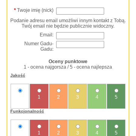
*
Twoje imię (nick)
Podanie adresu email umożliwi innym kontakt z Tobą.
Twój email nie będzie publicznie widoczny.
Email:
Numer Gadu-
Gadu:
Oceny punktowe
1 - ocena najgorsza / 5 - ocena najlepsza
Jakość
nie
1
2
3
4
5
oceniam
Funkcjonalność
nie
1
2
3
4
5