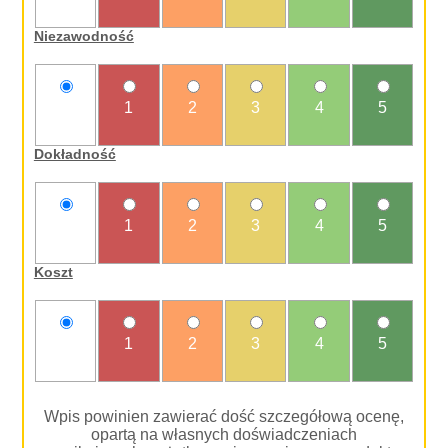
oceniam
Niezawodność
nie
1
2
3
4
5
oceniam
Dokładność
nie
1
2
3
4
5
oceniam
Koszt
nie
1
2
3
4
5
oceniam
Wpis powinien zawierać dość szczegółową ocenę,
opartą na własnych doświadczeniach