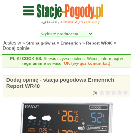
Wyszukiwarka 
Porównywarka 
stacji 
stacji 
pogodowych
pogodowych
Jesteś w »
»
»
»
Strona główna
Ermenrich
Report WR40
Dodaj opinie
PLIKI COOKIES:
Serwis używa cookies. Więcej informacji w
regulaminie
serwisu.
OK (wyłącz komunikat)
Dodaj opinię - stacja pogodowa Ermenrich
Report WR40
(0)