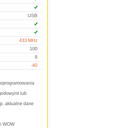
USB
433 MHz
100
8
-40
o oprogramowania
ogodowymi lub
p. aktualne dane
d i WOW