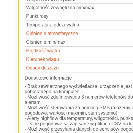
Wilgotność zewnętrzna min/max
Punkt rosy
Temperatura odczuwalna
Ciśnienie atmosferyczne
Ciśnienie min/max
Prędkość wiatru
Kierunek wiatru
Opady deszczu
Dodatkowe informacje
- Brak zewnętrznego wyświetlacza, urządzenie je
pobieranego na komputer
- Możliwość zdefiniowania 3 numerów telefonów d
alertami
- Możliwość sterowania za pomocą SMS (możemy wy
pogodowe, wartości max/min, stan systemu)
- Alerty high/low dla temperatury, wilgotności, pun
- Dane pogodowe są zapisane w plikach CSV na ka
- Możliwość przesyłania danych do serwisów pog