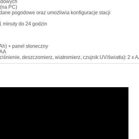
godowych
(na PC)
dane pogodowe oraz umożliwia konfiguracje stacji
t
1 minuty do 24 godzin
Ah) + panel słoneczny
 AA
 ciśnienie, deszczomierz, wiatromierz, czujnik UV/światła): 2 x 