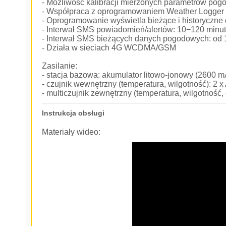
- Możliwość kalibracji mierzonych parametrów po
- Współpraca z oprogramowaniem Weather Logger 
- Oprogramowanie wyświetla bieżące i historyczne 
- Interwał SMS powiadomień/alertów: 10−120 minu
- Interwał SMS bieżących danych pogodowych: od 
- Działa w sieciach 4G WCDMA/GSM
Zasilanie:
- stacja bazowa: akumulator litowo-jonowy (2600 m
- czujnik wewnętrzny (temperatura, wilgotność): 2 x
- multiczujnik zewnętrzny (temperatura, wilgotność,
Instrukcja obsługi
Materiały wideo: