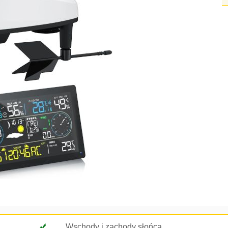
Wschody i zachody słońca