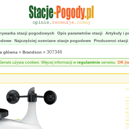
nywarka stacji pogodowych
Opis parametrów stacji
Artykuły i 
godowe
Najczęściej oceniane stacje pogodowe
Producenci stacj
»
» 307346
na główna
Brandson
erwis używa cookies. Więcej informacji w
regulaminie
serwisu.
OK (w