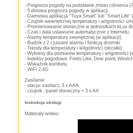
- Prognoza pogody na podstawie zmian ciśnienia (7
- 5 dniowa prognoza pogody w aplikacji
- Darmowa aplikacja "Tuya Smart" lub "Smart Life" 
- Czujnik wewnętrznej temperatury i wilgotności u
- Promieniowanie słoneczne w jednostkach kLux (ki
- Czas i data ustawiane automatycznie z Internetu
- Alarmy temperatury zewnętrznej (w aplikacji)
- Budzik z 2 czasami alarmu i funkcją drzemki
- Trendy dla temperatury i wilgotności (strzałki)
- Wykresy dla pomiarów temperatury i wilgotności (w
- Indeksy pogodowe: Feels Like, Dew point, Windchi
- Wskaźnik komfortu
- WiFi 2.4G
Zasilanie:
- stacja: zasilacz, 3 x AAA
- czujnik : panel słoneczny + 3 x AA
Instrukcja obsługi
Materiały wideo: