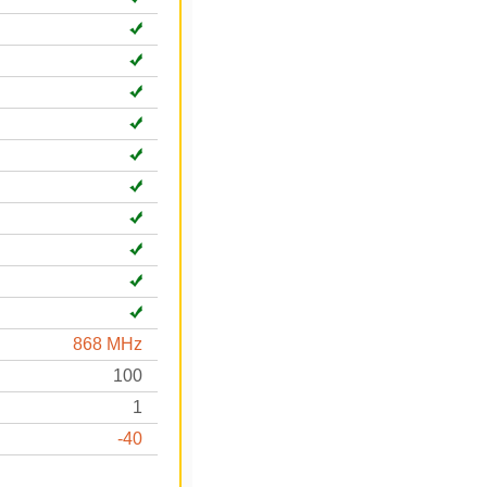
868 MHz
100
1
-40