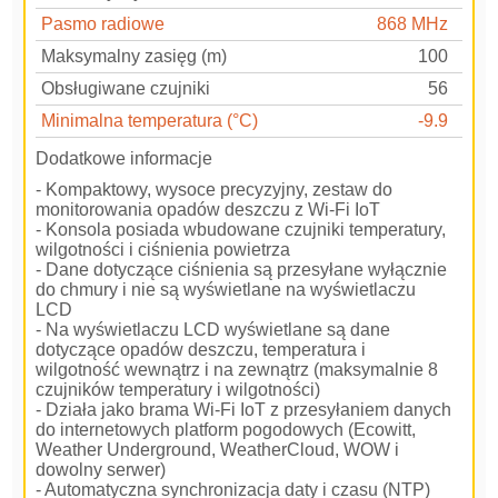
Pasmo radiowe
868 MHz
Maksymalny zasięg (m)
100
Obsługiwane czujniki
56
Minimalna temperatura (°C)
-9.9
Dodatkowe informacje
- Kompaktowy, wysoce precyzyjny, zestaw do
monitorowania opadów deszczu z Wi-Fi IoT
- Konsola posiada wbudowane czujniki temperatury,
wilgotności i ciśnienia powietrza
- Dane dotyczące ciśnienia są przesyłane wyłącznie
do chmury i nie są wyświetlane na wyświetlaczu
LCD
- Na wyświetlaczu LCD wyświetlane są dane
dotyczące opadów deszczu, temperatura i
wilgotność wewnątrz i na zewnątrz (maksymalnie 8
czujników temperatury i wilgotności)
- Działa jako brama Wi-Fi IoT z przesyłaniem danych
do internetowych platform pogodowych (Ecowitt,
Weather Underground, WeatherCloud, WOW i
dowolny serwer)
- Automatyczna synchronizacja daty i czasu (NTP)