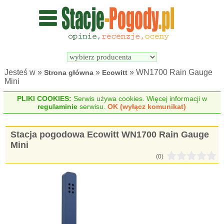
Wyszukiwarka 
Porównywarka 
stacji 
stacji 
pogodowych
pogodowych
Jesteś w »
»
» WN1700 Rain Gauge
Strona główna
Ecowitt
Mini
PLIKI COOKIES:
Serwis używa cookies. Więcej informacji w
regulaminie
serwisu.
OK (wyłącz komunikat)
Stacja pogodowa Ecowitt WN1700 Rain Gauge
Mini
(0)