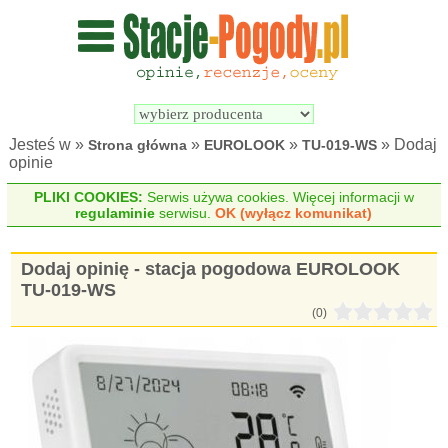
Wyszukiwarka 
Porównywarka 
stacji 
stacji 
pogodowych
pogodowych
Jesteś w »
»
»
» Dodaj
Strona główna
EUROLOOK
TU-019-WS
opinie
PLIKI COOKIES:
Serwis używa cookies. Więcej informacji w
regulaminie
serwisu.
OK (wyłącz komunikat)
Dodaj opinię - stacja pogodowa EUROLOOK
TU-019-WS
(0)