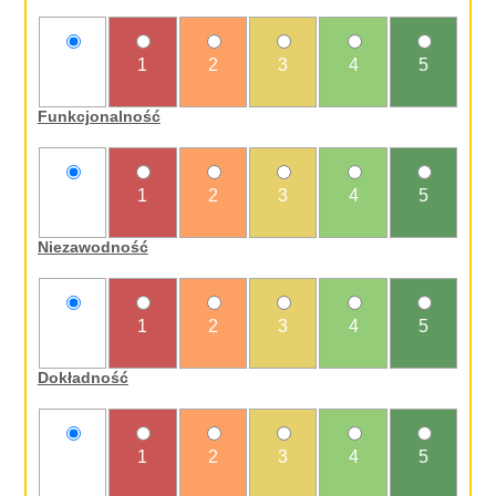
nie
1
2
3
4
5
oceniam
Funkcjonalność
nie
1
2
3
4
5
oceniam
Niezawodność
nie
1
2
3
4
5
oceniam
Dokładność
nie
1
2
3
4
5
oceniam