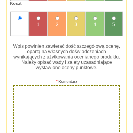
Koszt
nie
1
2
3
4
5
oceniam
Wpis powinien zawierać dość szczegółową ocenę,
opartą na własnych doświadczeniach
wynikających z użytkowania ocenianego produktu.
Należy opisać wady i zalety uzasadniające
wystawione oceny punktowe.
*
Komentarz