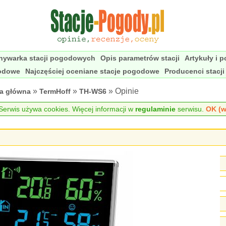
nywarka stacji pogodowych
Opis parametrów stacji
Artykuły i 
godowe
Najczęściej oceniane stacje pogodowe
Producenci stacj
»
»
» Opinie
na główna
TermHoff
TH-WS6
erwis używa cookies. Więcej informacji w
regulaminie
serwisu.
OK (w