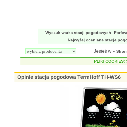
Wyszukiwarka stacji pogodowych
Porów
Najwyżej oceniane stacje po
Jesteś w »
Stro
PLIKI COOKIES:
S
Opinie stacja pogodowa TermHoff TH-WS6