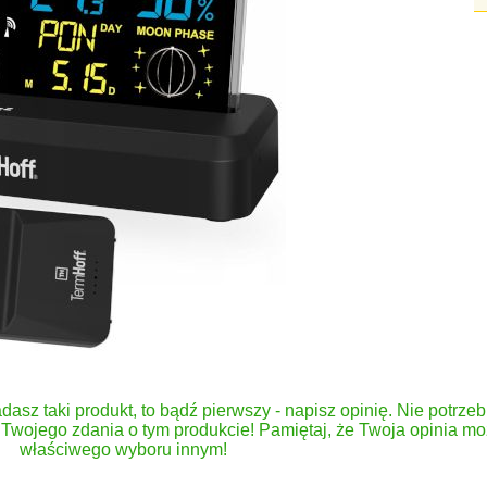
dasz taki produkt, to bądź pierwszy - napisz opinię. Nie potrzeb
Twojego zdania o tym produkcie! Pamiętaj, że Twoja opinia 
właściwego wyboru innym!