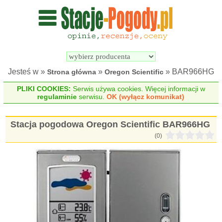
Wyszukiwarka 
Porównywarka 
stacji 
stacji 
pogodowych
pogodowych
Jesteś w »
»
» BAR966HG
Strona główna
Oregon Scientific
PLIKI COOKIES:
Serwis używa cookies. Więcej informacji w
regulaminie
serwisu.
OK (wyłącz komunikat)
Stacja pogodowa Oregon Scientific BAR966HG
(0)