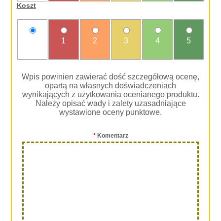
Koszt
nie
1
2
3
4
5
oceniam
Wpis powinien zawierać dość szczegółową ocenę,
opartą na własnych doświadczeniach
wynikających z użytkowania ocenianego produktu.
Należy opisać wady i zalety uzasadniające
wystawione oceny punktowe.
*
Komentarz