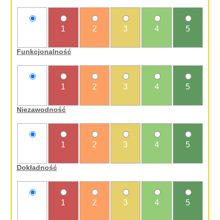
nie
1
2
3
4
5
oceniam
Funkcjonalność
nie
1
2
3
4
5
oceniam
Niezawodność
nie
1
2
3
4
5
oceniam
Dokładność
nie
1
2
3
4
5
oceniam