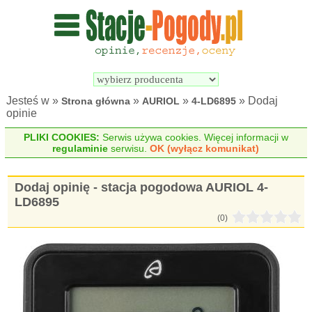
Wyszukiwarka 
Porównywarka 
stacji 
stacji 
pogodowych
pogodowych
Jesteś w »
»
»
» Dodaj
Strona główna
AURIOL
4-LD6895
opinie
PLIKI COOKIES:
Serwis używa cookies. Więcej informacji w
regulaminie
serwisu.
OK (wyłącz komunikat)
Dodaj opinię - stacja pogodowa AURIOL 4-
LD6895
(0)