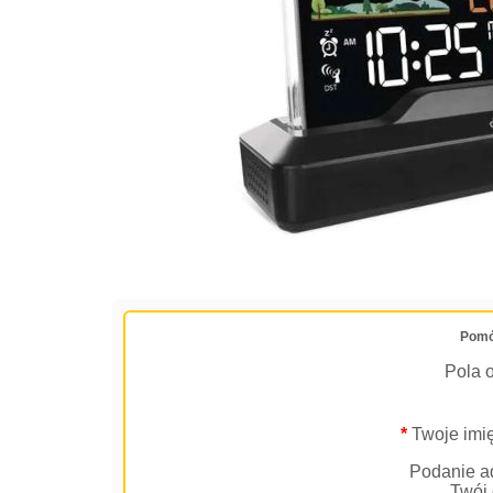
Pomó
Pola 
*
Twoje imię
Podanie ad
Twój 