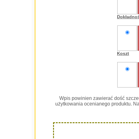
nie
oceniam
Dokładno
nie
oceniam
Koszt
nie
oceniam
Wpis powinien zawierać dość szcze
użytkowania ocenianego produktu. Na