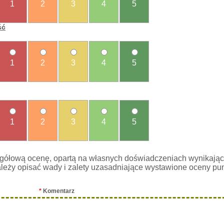
1
2
3
4
5
ść
1
2
3
4
5
1
2
3
4
5
gółową ocenę, opartą na własnych doświadczeniach wynikając
leży opisać wady i zalety uzasadniające wystawione oceny pu
*
Komentarz