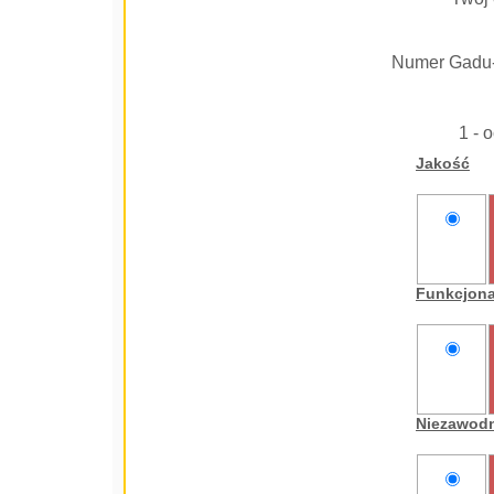
Numer Gadu
1 - 
Jakość
nie
oceniam
Funkcjon
nie
oceniam
Niezawod