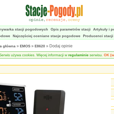
nywarka stacji pogodowych
Opis parametrów stacji
Artykuły i 
godowe
Najczęściej oceniane stacje pogodowe
Producenci stacj
»
»
» Dodaj opinie
na główna
EMOS
E8620
erwis używa cookies. Więcej informacji w
regulaminie
serwisu.
OK (w