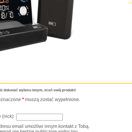
ż dokonać wyboru innym, oceń swój produkt!
oznaczone
*
muszą zostać wypełnione.
 (nick)
resu email umożliwi innym kontakt z Tobą.
email nie będzie publicznie widoczny.