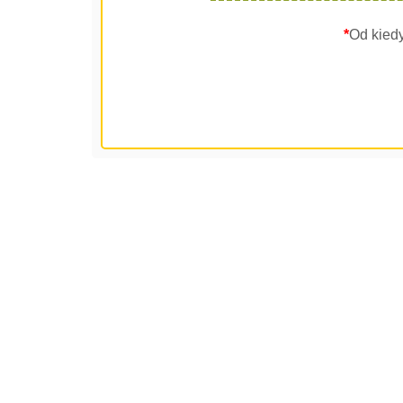
*
Od kied