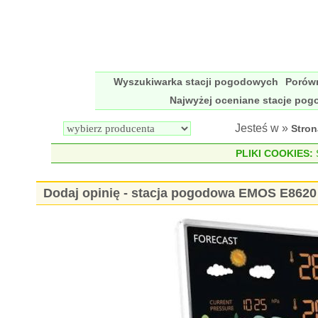
Wyszukiwarka stacji pogodowych
Porów
Najwyżej oceniane stacje po
Jesteś w »
Stro
PLIKI COOKIES:
S
Dodaj opinię - stacja pogodowa EMOS E8620