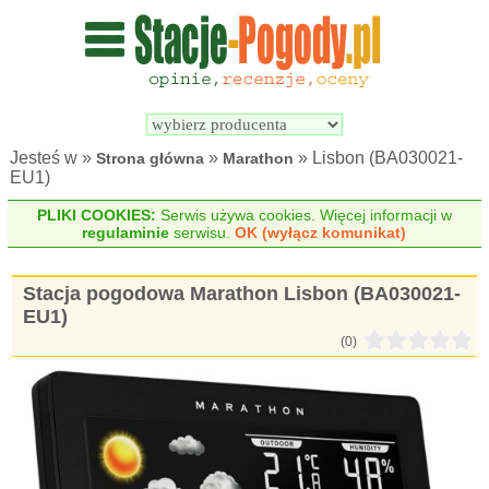
Wyszukiwarka 
Porównywarka 
stacji 
stacji 
pogodowych
pogodowych
Jesteś w »
»
» Lisbon (BA030021-
Strona główna
Marathon
EU1)
PLIKI COOKIES:
Serwis używa cookies. Więcej informacji w
regulaminie
serwisu.
OK (wyłącz komunikat)
Stacja pogodowa Marathon Lisbon (BA030021-
EU1)
(0)