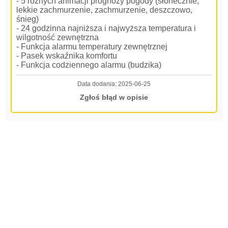
- 5 różnych animacji prognozy pogody (słonecznie,
lekkie zachmurzenie, zachmurzenie, deszczowo,
śnieg)
- 24 godzinna najniższa i najwyższa temperatura i
wilgotność zewnętrzna
- Funkcja alarmu temperatury zewnętrznej
- Pasek wskaźnika komfortu
- Funkcja codziennego alarmu (budzika)
Data dodania:
2025-06-25
Zgłoś błąd w opisie