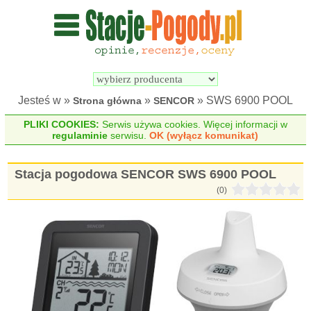
Wyszukiwarka 
Porównywarka 
stacji 
stacji 
pogodowych
pogodowych
Jesteś w »
»
» SWS 6900 POOL
Strona główna
SENCOR
PLIKI COOKIES:
Serwis używa cookies. Więcej informacji w
regulaminie
serwisu.
OK (wyłącz komunikat)
Stacja pogodowa SENCOR SWS 6900 POOL
(0)