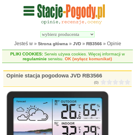
Wyszukiwarka 
Porównywarka 
stacji 
stacji 
pogodowych
pogodowych
Jesteś w »
»
»
» Opinie
Strona główna
JVD
RB3566
PLIKI COOKIES:
Serwis używa cookies. Więcej informacji w
regulaminie
serwisu.
OK (wyłącz komunikat)
Opinie stacja pogodowa JVD RB3566
(0)