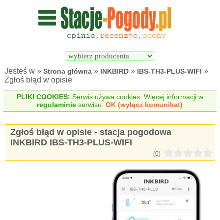
Wyszukiwarka 
Porównywarka 
stacji 
stacji 
pogodowych
pogodowych
Jesteś w »
»
»
»
Strona główna
INKBIRD
IBS-TH3-PLUS-WIFI
Zgłoś błąd w opisie
PLIKI COOKIES:
Serwis używa cookies. Więcej informacji w
regulaminie
serwisu.
OK (wyłącz komunikat)
Zgłoś błąd w opisie - stacja pogodowa
INKBIRD IBS-TH3-PLUS-WIFI
(0)