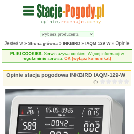
Wyszukiwarka 
Porównywarka 
stacji 
stacji 
pogodowych
pogodowych
Jesteś w »
»
»
» Opinie
Strona główna
INKBIRD
IAQM-129-W
PLIKI COOKIES:
Serwis używa cookies. Więcej informacji w
regulaminie
serwisu.
OK (wyłącz komunikat)
Opinie stacja pogodowa INKBIRD IAQM-129-W
(0)