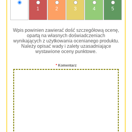
nie
1
2
3
4
5
oceniam
Wpis powinien zawierać dość szczegółową ocenę,
opartą na własnych doświadczeniach
wynikających z użytkowania ocenianego produktu.
Należy opisać wady i zalety uzasadniające
wystawione oceny punktowe.
*
Komentarz