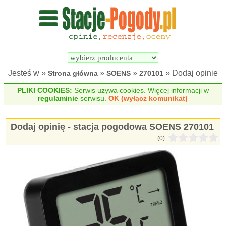
Wyszukiwarka 
Porównywarka 
stacji 
stacji 
pogodowych
pogodowych
Jesteś w »
»
»
» Dodaj opinie
Strona główna
SOENS
270101
PLIKI COOKIES:
Serwis używa cookies. Więcej informacji w
regulaminie
serwisu.
OK (wyłącz komunikat)
Dodaj opinię - stacja pogodowa SOENS 270101
(0)