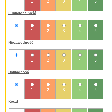
nie
1
2
3
4
5
oceniam
Funkcjonalność
nie
1
2
3
4
5
oceniam
Niezawodność
nie
1
2
3
4
5
oceniam
Dokładność
nie
1
2
3
4
5
oceniam
Koszt