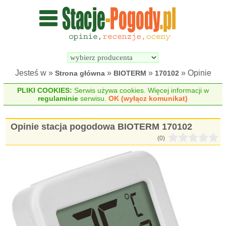
Wyszukiwarka 
Porównywarka 
stacji 
stacji 
pogodowych
pogodowych
Jesteś w »
»
»
» Opinie
Strona główna
BIOTERM
170102
PLIKI COOKIES:
Serwis używa cookies. Więcej informacji w
regulaminie
serwisu.
OK (wyłącz komunikat)
Opinie stacja pogodowa BIOTERM 170102
(0)