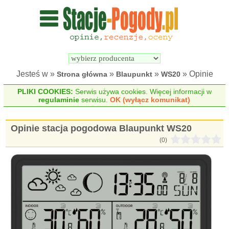
Wyszukiwarka 
Porównywarka 
stacji 
stacji 
pogodowych
pogodowych
Jesteś w »
»
»
» Opinie
Strona główna
Blaupunkt
WS20
PLIKI COOKIES:
Serwis używa cookies. Więcej informacji w
regulaminie
serwisu.
OK (wyłącz komunikat)
Opinie stacja pogodowa Blaupunkt WS20
(0)