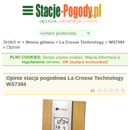
Wyszukiwarka 
Porównywarka 
stacji 
stacji 
pogodowych
pogodowych
Jesteś w »
»
»
Strona główna
La Crosse Technology
WS7394
» Opinie
PLIKI COOKIES:
Serwis używa cookies. Więcej informacji w
regulaminie
serwisu.
OK (wyłącz komunikat)
Opinie stacja pogodowa La Crosse Technology
WS7394
(0)