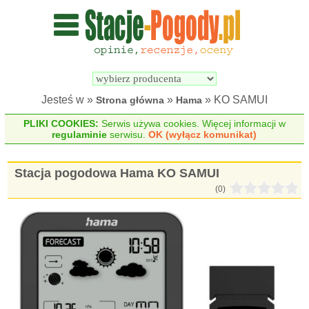
Wyszukiwarka 
Porównywarka 
stacji 
stacji 
pogodowych
pogodowych
Jesteś w »
»
» KO SAMUI
Strona główna
Hama
PLIKI COOKIES:
Serwis używa cookies. Więcej informacji w
regulaminie
serwisu.
OK (wyłącz komunikat)
Stacja pogodowa Hama KO SAMUI
(0)