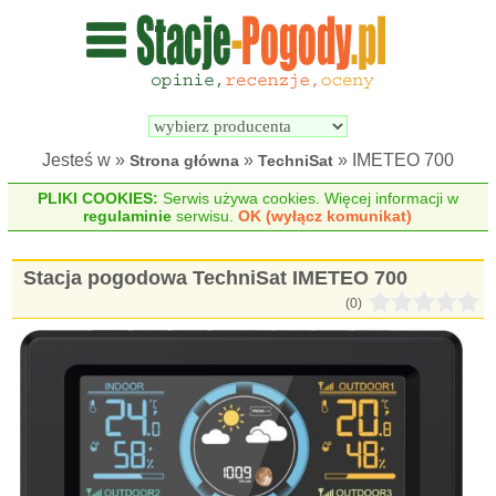
Wyszukiwarka 
Porównywarka 
stacji 
stacji 
pogodowych
pogodowych
Jesteś w »
»
» IMETEO 700
Strona główna
TechniSat
PLIKI COOKIES:
Serwis używa cookies. Więcej informacji w
regulaminie
serwisu.
OK (wyłącz komunikat)
Stacja pogodowa TechniSat IMETEO 700
(0)