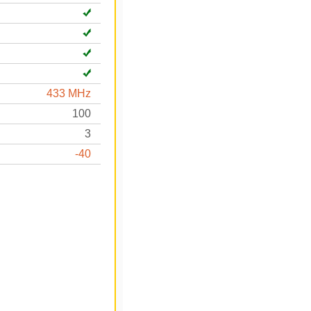
433 MHz
100
3
-40