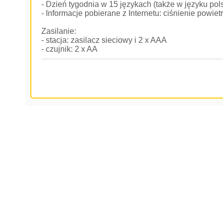
- Dzień tygodnia w 15 językach (także w języku pol
- Informacje pobierane z Internetu: ciśnienie powie
Zasilanie:
- stacja: zasilacz sieciowy i 2 x AAA
- czujnik: 2 x AA