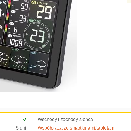
Wschody i zachody słońca
5 dni
Współpraca ze smartfonami/tabletami