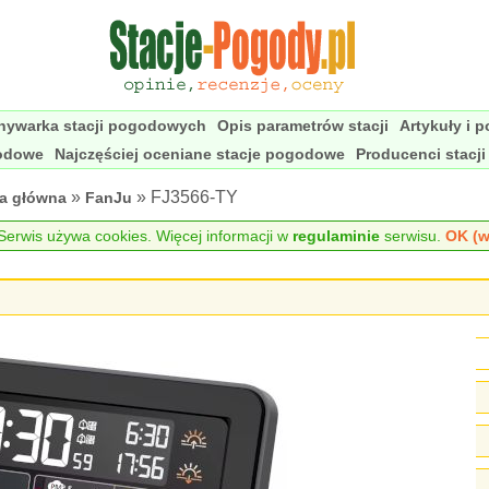
nywarka stacji pogodowych
Opis parametrów stacji
Artykuły i 
godowe
Najczęściej oceniane stacje pogodowe
Producenci stacj
»
» FJ3566-TY
na główna
FanJu
erwis używa cookies. Więcej informacji w
regulaminie
serwisu.
OK (w