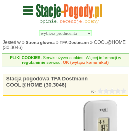
Wyszukiwarka 
Porównywarka 
stacji 
stacji 
pogodowych
pogodowych
Jesteś w »
»
» COOL@HOME
Strona główna
TFA Dostmann
(30.3046)
PLIKI COOKIES:
Serwis używa cookies. Więcej informacji w
regulaminie
serwisu.
OK (wyłącz komunikat)
Stacja pogodowa TFA Dostmann
COOL@HOME (30.3046)
(0)