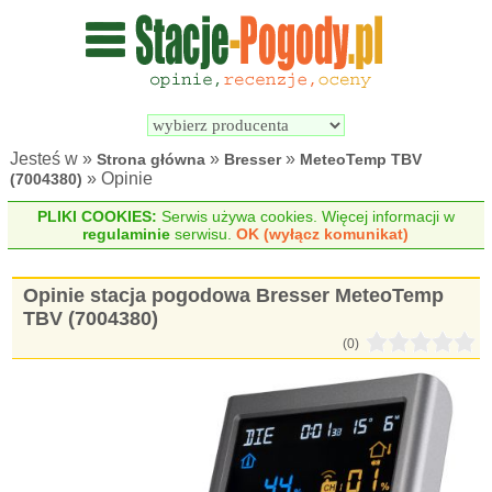
Wyszukiwarka 
Porównywarka 
stacji 
stacji 
pogodowych
pogodowych
Jesteś w »
»
»
Strona główna
Bresser
MeteoTemp TBV
» Opinie
(7004380)
PLIKI COOKIES:
Serwis używa cookies. Więcej informacji w
regulaminie
serwisu.
OK (wyłącz komunikat)
Opinie stacja pogodowa Bresser MeteoTemp
TBV (7004380)
(0)