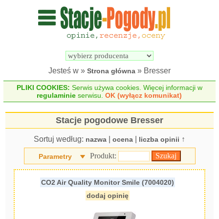
Wyszukiwarka 
Porównywarka 
stacji 
stacji 
pogodowych
pogodowych
Jesteś w »
» Bresser
Strona główna
PLIKI COOKIES:
Serwis używa cookies. Więcej informacji w
regulaminie
serwisu.
OK (wyłącz komunikat)
Stacje pogodowe Bresser
Sortuj według:
|
|
↑
nazwa
ocena
liczba opinii
Produkt:
Parametry
CO2 Air Quality Monitor Smile (7004020)
dodaj opinię