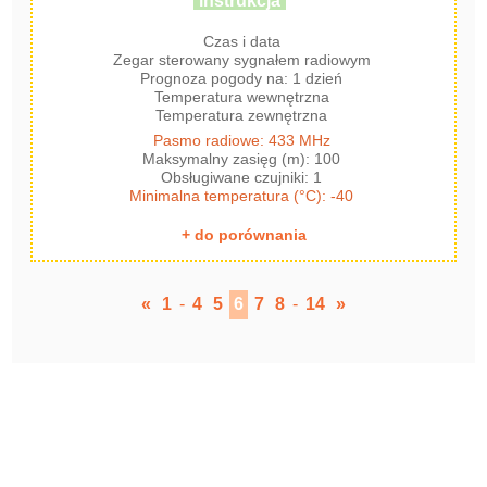
instrukcja
Czas i data
Zegar sterowany sygnałem radiowym
Prognoza pogody na: 1 dzień
Temperatura wewnętrzna
Temperatura zewnętrzna
Pasmo radiowe: 433 MHz
Maksymalny zasięg (m): 100
Obsługiwane czujniki: 1
Minimalna temperatura (°C): -40
+ do porównania
«
1
-
4
5
6
7
8
-
14
»