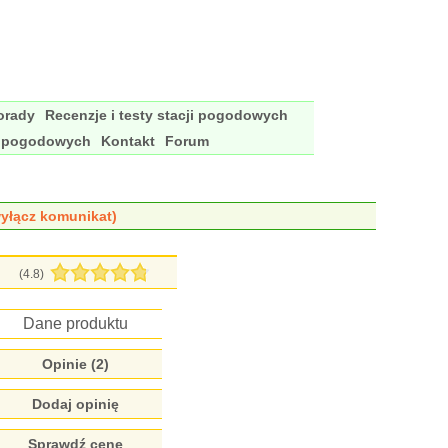
porady
Recenzje i testy stacji pogodowych
i pogodowych
Kontakt
Forum
yłącz komunikat)
(
4.8
)
Dane produktu
Opinie (
2
)
Dodaj opinię
Sprawdź cenę