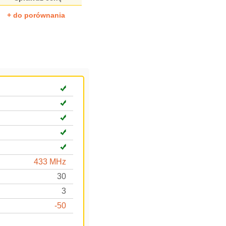
+ do porównania
433 MHz
30
3
-50