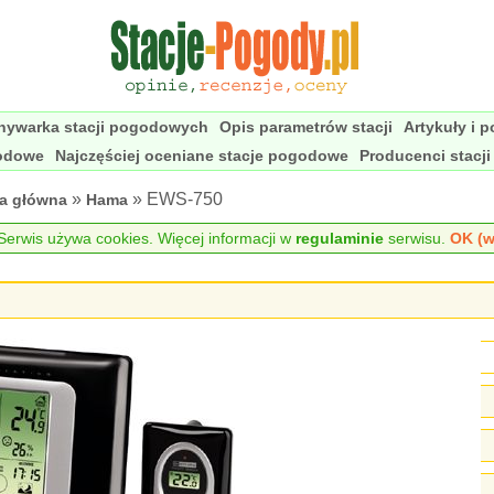
nywarka stacji pogodowych
Opis parametrów stacji
Artykuły i 
godowe
Najczęściej oceniane stacje pogodowe
Producenci stacj
»
» EWS-750
na główna
Hama
erwis używa cookies. Więcej informacji w
regulaminie
serwisu.
OK (w