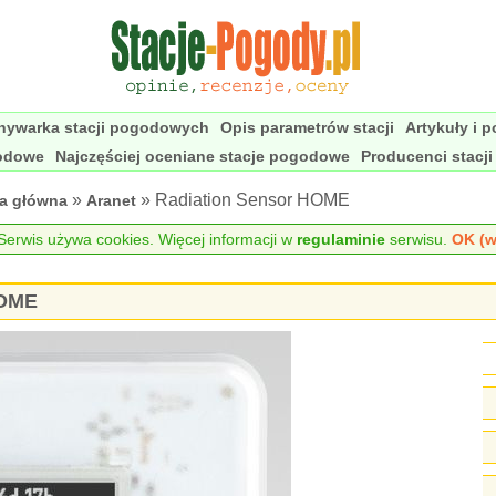
nywarka stacji pogodowych
Opis parametrów stacji
Artykuły i 
godowe
Najczęściej oceniane stacje pogodowe
Producenci stacj
»
» Radiation Sensor HOME
na główna
Aranet
erwis używa cookies. Więcej informacji w
regulaminie
serwisu.
OK (w
HOME