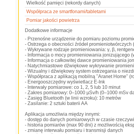
Wielkość pamięci (rekordy danych)
Współpraca ze smartfonami/tabletami
Pomiar jakości powietrza
Dodatkowe informacje
- Przenośne urządzenie do pomiaru poziomu promi
- Ostrzega o obecności źródeł promieniotwórczych
- Wykrywane rodzaje promieniowania: γ, β, rentge
- Informacja o mocy promieniowania jonizującego (
- Informacja o całkowitej dawce promieniowania jo
- Natychmiastowe dźwiękowe wykrywanie promien
- Wizualny i dźwiękowy system ostrzegania o niez
- Współpraca z aplikacją mobilną "Aranet Home" (
- Energooszczędny wyświetlacz E-Ink
- Interwały pomiarowe: co 1, 2, 5 lub 10 minut
- Zakres pomiarowy: 0–1000 µSv/h (0–1000 mSv da
- Zasięg Bluetooth (w linii wzroku): 10 metrów
- Zasilanie: 2 sztuki baterii AA
Aplikacja umożliwia między innymi:
- dostęp do danych pomiarowych w czasie rzeczyw
- historia pomiarów (max 90 dni) z możliwością eks
- zmianę interwału pomiaru i transmisji danych