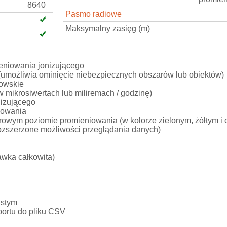
8640
Pasmo radiowe
Maksymalny zasięg (m)
eniowania jonizującego
 (umożliwia ominięcie niebezpiecznych obszarów lub obiektów)
nowskie
w mikrosiwertach lub miliremach / godzinę)
nizującego
iowania
drowym poziomie promieniowania (w kolorze zielonym, żółtym i
rozszerzone możliwości przeglądania danych)
wka całkowita)
istym
portu do pliku CSV