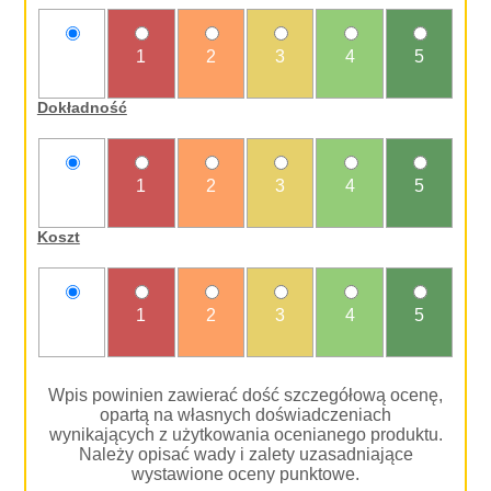
nie
1
2
3
4
5
oceniam
Dokładność
nie
1
2
3
4
5
oceniam
Koszt
nie
1
2
3
4
5
oceniam
Wpis powinien zawierać dość szczegółową ocenę,
opartą na własnych doświadczeniach
wynikających z użytkowania ocenianego produktu.
Należy opisać wady i zalety uzasadniające
wystawione oceny punktowe.