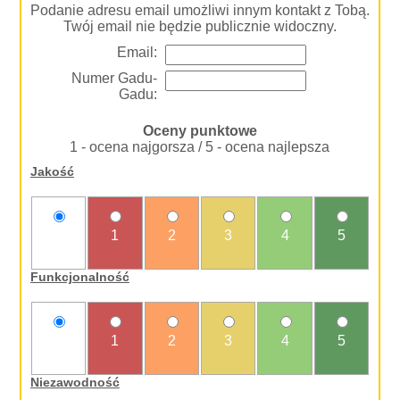
Podanie adresu email umożliwi innym kontakt z Tobą.
Twój email nie będzie publicznie widoczny.
Email:
Numer Gadu-
Gadu:
Oceny punktowe
1 - ocena najgorsza / 5 - ocena najlepsza
Jakość
nie
1
2
3
4
5
oceniam
Funkcjonalność
nie
1
2
3
4
5
oceniam
Niezawodność