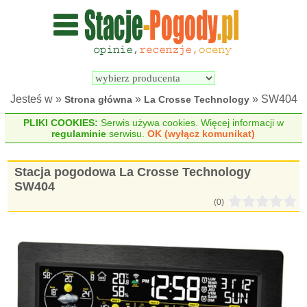
Wyszukiwarka 
Porównywarka 
stacji 
stacji 
pogodowych
pogodowych
Jesteś w »
»
» SW404
Strona główna
La Crosse Technology
PLIKI COOKIES:
Serwis używa cookies. Więcej informacji w
regulaminie
serwisu.
OK (wyłącz komunikat)
Stacja pogodowa La Crosse Technology
SW404
(0)