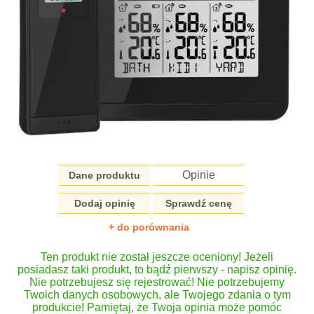
Opinie
Dane produktu
Dodaj opinię
Sprawdź cenę
+ do porównania
Ten produkt nie został jeszcze oceniony! Jeżeli
posiadasz taki produkt, to bądź pierwszy - napisz opinię.
Nie potrzebujesz się rejestrować! Nie potrzebujemy
Twoich danych osobowych, ale Twojego zdania o tym
produkcie! Pamiętaj, że Twoja opinia może pomóc