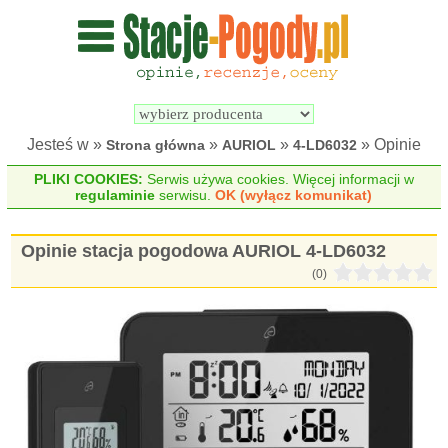
Wyszukiwarka 
Porównywarka 
stacji 
stacji 
pogodowych
pogodowych
Jesteś w »
»
»
» Opinie
Strona główna
AURIOL
4-LD6032
PLIKI COOKIES:
Serwis używa cookies. Więcej informacji w
regulaminie
serwisu.
OK (wyłącz komunikat)
Opinie stacja pogodowa AURIOL 4-LD6032
(0)