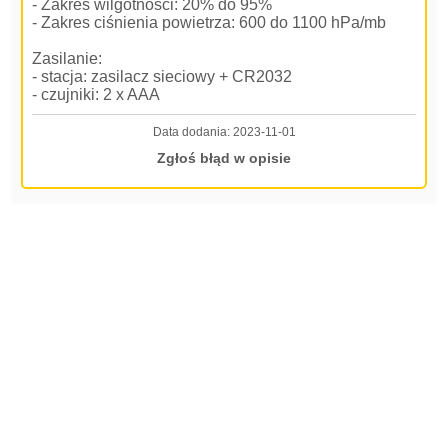
- Zakres wilgotności: 20% do 95%
- Zakres ciśnienia powietrza: 600 do 1100 hPa/mb
Zasilanie:
- stacja: zasilacz sieciowy + CR2032
- czujniki: 2 x AAA
Data dodania:
2023-11-01
Zgłoś błąd w opisie