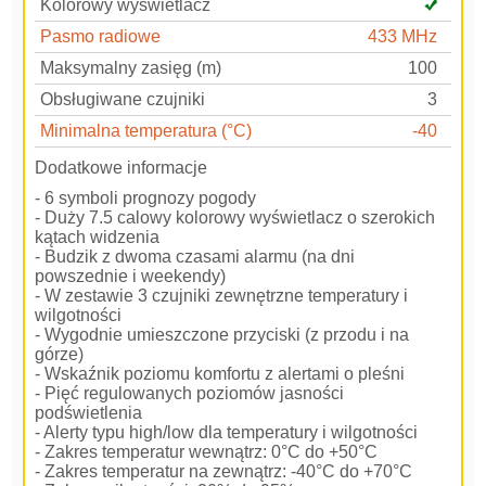
Kolorowy wyświetlacz
Pasmo radiowe
433 MHz
Maksymalny zasięg (m)
100
Obsługiwane czujniki
3
Minimalna temperatura (°C)
-40
Dodatkowe informacje
- 6 symboli prognozy pogody
- Duży 7.5 calowy kolorowy wyświetlacz o szerokich
kątach widzenia
- Budzik z dwoma czasami alarmu (na dni
powszednie i weekendy)
- W zestawie 3 czujniki zewnętrzne temperatury i
wilgotności
- Wygodnie umieszczone przyciski (z przodu i na
górze)
- Wskaźnik poziomu komfortu z alertami o pleśni
- Pięć regulowanych poziomów jasności
podświetlenia
- Alerty typu high/low dla temperatury i wilgotności
- Zakres temperatur wewnątrz: 0°C do +50°C
- Zakres temperatur na zewnątrz: -40°C do +70°C