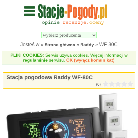
Wyszukiwarka 
Porównywarka 
stacji 
stacji 
pogodowych
pogodowych
Jesteś w »
»
» WF-80C
Strona główna
Raddy
PLIKI COOKIES:
Serwis używa cookies. Więcej informacji w
regulaminie
serwisu.
OK (wyłącz komunikat)
Stacja pogodowa Raddy WF-80C
(0)