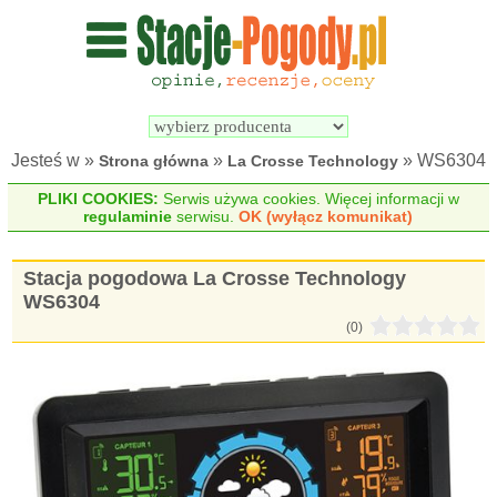
Wyszukiwarka 
Porównywarka 
stacji 
stacji 
pogodowych
pogodowych
Jesteś w »
»
» WS6304
Strona główna
La Crosse Technology
PLIKI COOKIES:
Serwis używa cookies. Więcej informacji w
regulaminie
serwisu.
OK (wyłącz komunikat)
Stacja pogodowa La Crosse Technology
WS6304
(0)