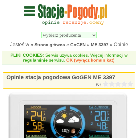
Wyszukiwarka 
Porównywarka 
stacji 
stacji 
pogodowych
pogodowych
Jesteś w »
»
»
» Opinie
Strona główna
GoGEN
ME 3397
PLIKI COOKIES:
Serwis używa cookies. Więcej informacji w
regulaminie
serwisu.
OK (wyłącz komunikat)
Opinie stacja pogodowa GoGEN ME 3397
(0)