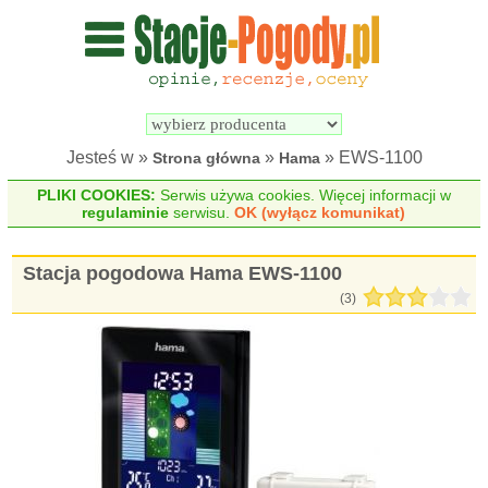
Wyszukiwarka 
Porównywarka 
stacji 
stacji 
pogodowych
pogodowych
Jesteś w »
»
» EWS-1100
Strona główna
Hama
PLIKI COOKIES:
Serwis używa cookies. Więcej informacji w
regulaminie
serwisu.
OK (wyłącz komunikat)
Stacja pogodowa Hama EWS-1100
(
3
)