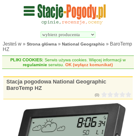
Wyszukiwarka 
Porównywarka 
stacji 
stacji 
pogodowych
pogodowych
Jesteś w »
»
» BaroTemp
Strona główna
National Geographic
HZ
PLIKI COOKIES:
Serwis używa cookies. Więcej informacji w
regulaminie
serwisu.
OK (wyłącz komunikat)
Stacja pogodowa National Geographic
BaroTemp HZ
(0)