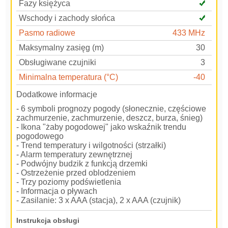
Fazy księżyca
Wschody i zachody słońca
Pasmo radiowe
433 MHz
Maksymalny zasięg (m)
30
Obsługiwane czujniki
3
Minimalna temperatura (°C)
-40
Dodatkowe informacje
- 6 symboli prognozy pogody (słonecznie, częściowe
zachmurzenie, zachmurzenie, deszcz, burza, śnieg)
- Ikona "żaby pogodowej" jako wskaźnik trendu
pogodowego
- Trend temperatury i wilgotności (strzałki)
- Alarm temperatury zewnętrznej
- Podwójny budzik z funkcją drzemki
- Ostrzeżenie przed oblodzeniem
- Trzy poziomy podświetlenia
- Informacja o pływach
- Zasilanie: 3 x AAA (stacja), 2 x AAA (czujnik)
Instrukcja obsługi