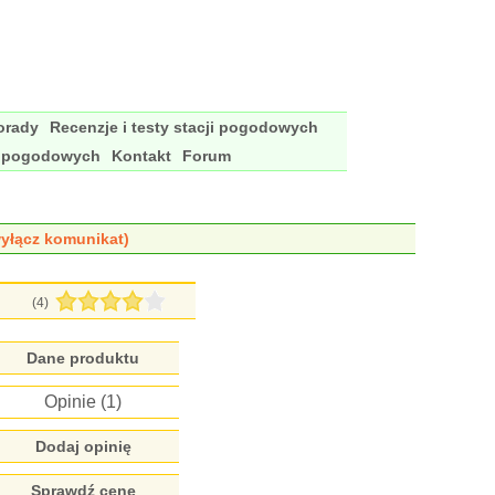
porady
Recenzje i testy stacji pogodowych
i pogodowych
Kontakt
Forum
yłącz komunikat)
(
4
)
Dane produktu
Opinie (
1
)
Dodaj opinię
Sprawdź cenę