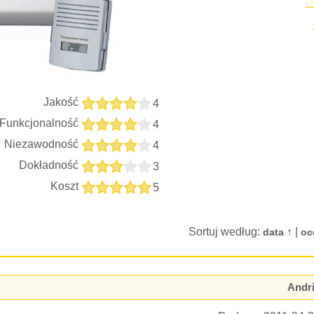
Jakość
4
Funkcjonalność
4
Niezawodność
4
Dokładność
3
Koszt
5
Sortuj według:
↑ |
data
oc
Andr