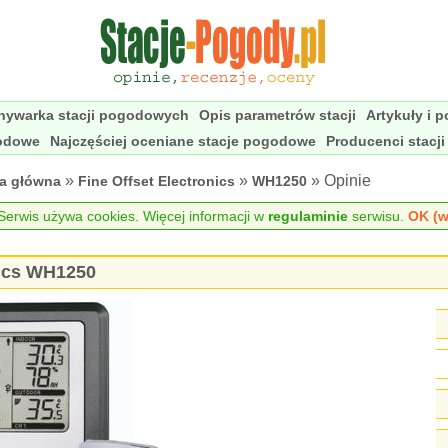
nywarka stacji pogodowych
Opis parametrów stacji
Artykuły i 
godowe
Najczęściej oceniane stacje pogodowe
Producenci stacj
»
»
» Opinie
na główna
Fine Offset Electronics
WH1250
erwis używa cookies. Więcej informacji w
regulaminie
serwisu.
OK (w
nics WH1250