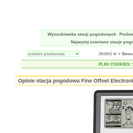
Wyszukiwarka stacji pogodowych
Porów
Najwyżej oceniane stacje po
Jesteś w »
Stro
PLIKI COOKIES:
S
Opinie stacja pogodowa Fine Offset Electro