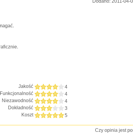
Dodano:
2011-04-0
ymagać.
aficznie.
Jakość
4
Funkcjonalność
4
Niezawodność
4
Dokładność
3
Koszt
5
Czy opinia jest 