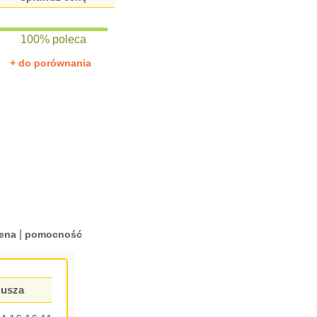
100% poleca
+ do porównania
|
ena
pomocność
iusza