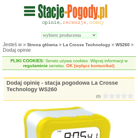
Wyszukiwarka 
Porównywarka 
stacji 
stacji 
pogodowych
pogodowych
Jesteś w »
»
»
»
Strona główna
La Crosse Technology
WS260
Dodaj opinie
PLIKI COOKIES:
Serwis używa cookies. Więcej informacji w
regulaminie
serwisu.
OK (wyłącz komunikat)
Dodaj opinię - stacja pogodowa La Crosse
Technology WS260
(0)