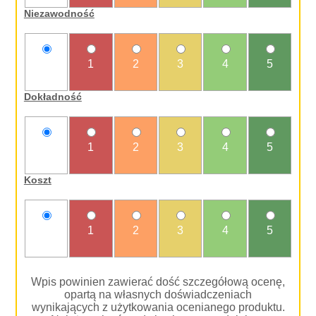
Niezawodność
nie
1
2
3
4
5
oceniam
Dokładność
nie
1
2
3
4
5
oceniam
Koszt
nie
1
2
3
4
5
oceniam
Wpis powinien zawierać dość szczegółową ocenę,
opartą na własnych doświadczeniach
wynikających z użytkowania ocenianego produktu.