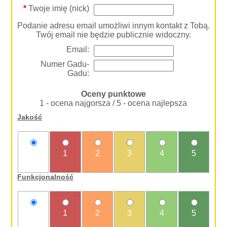
*
Twoje imię (nick)
Podanie adresu email umożliwi innym kontakt z Tobą.
Twój email nie będzie publicznie widoczny.
Email:
Numer Gadu-
Gadu:
Oceny punktowe
1 - ocena najgorsza / 5 - ocena najlepsza
Jakość
nie
1
2
3
4
5
oceniam
Funkcjonalność
nie
1
2
3
4
5
oceniam