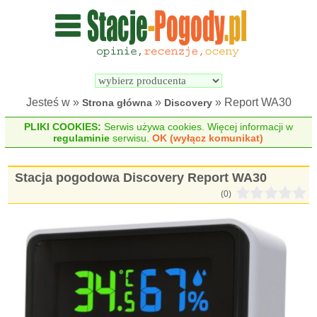
Wyszukiwarka 
Porównywarka 
stacji 
stacji 
pogodowych
pogodowych
Jesteś w »
»
» Report WA30
Strona główna
Discovery
PLIKI COOKIES:
Serwis używa cookies. Więcej informacji w
regulaminie
serwisu.
OK (wyłącz komunikat)
Stacja pogodowa Discovery Report WA30
(0)