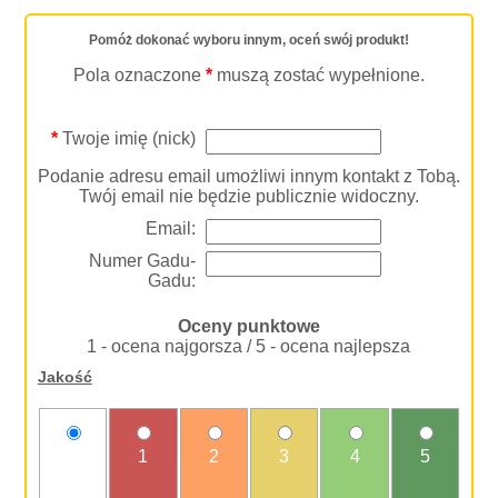
Pomóż dokonać wyboru innym, oceń swój produkt!
Pola oznaczone
*
muszą zostać wypełnione.
*
Twoje imię (nick)
Podanie adresu email umożliwi innym kontakt z Tobą.
Twój email nie będzie publicznie widoczny.
Email:
Numer Gadu-
Gadu:
Oceny punktowe
1 - ocena najgorsza / 5 - ocena najlepsza
Jakość
nie
1
2
3
4
5
oceniam