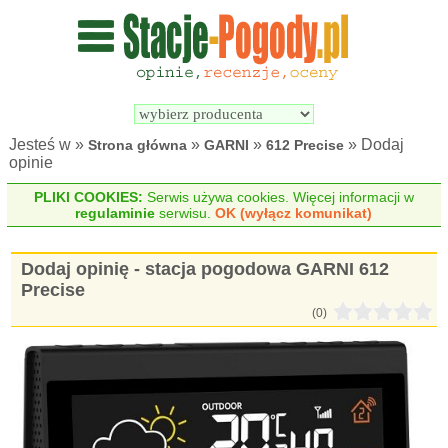
Wyszukiwarka 
Porównywarka 
stacji 
stacji 
pogodowych
pogodowych
Jesteś w »
»
»
» Dodaj
Strona główna
GARNI
612 Precise
opinie
PLIKI COOKIES:
Serwis używa cookies. Więcej informacji w
regulaminie
serwisu.
OK (wyłącz komunikat)
Dodaj opinię - stacja pogodowa GARNI 612
Precise
(0)