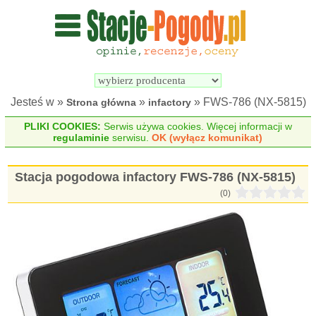
Wyszukiwarka 
Porównywarka 
stacji 
stacji 
pogodowych
pogodowych
Jesteś w »
»
» FWS-786 (NX-5815)
Strona główna
infactory
PLIKI COOKIES:
Serwis używa cookies. Więcej informacji w
regulaminie
serwisu.
OK (wyłącz komunikat)
Stacja pogodowa infactory FWS-786 (NX-5815)
(0)