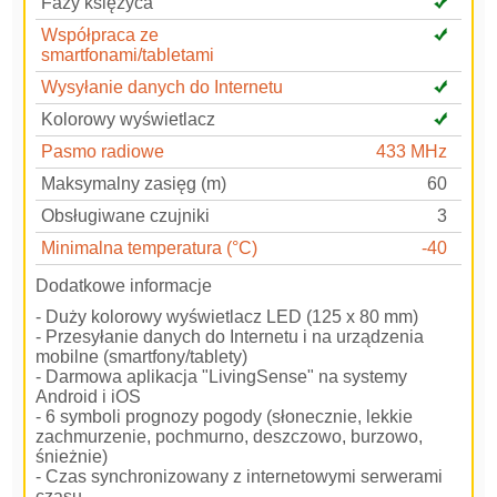
Fazy księżyca
Współpraca ze
smartfonami/tabletami
Wysyłanie danych do Internetu
Kolorowy wyświetlacz
Pasmo radiowe
433 MHz
Maksymalny zasięg (m)
60
Obsługiwane czujniki
3
Minimalna temperatura (°C)
-40
Dodatkowe informacje
- Duży kolorowy wyświetlacz LED (125 x 80 mm)
- Przesyłanie danych do Internetu i na urządzenia
mobilne (smartfony/tablety)
- Darmowa aplikacja "LivingSense" na systemy
Android i iOS
- 6 symboli prognozy pogody (słonecznie, lekkie
zachmurzenie, pochmurno, deszczowo, burzowo,
śnieżnie)
- Czas synchronizowany z internetowymi serwerami
czasu