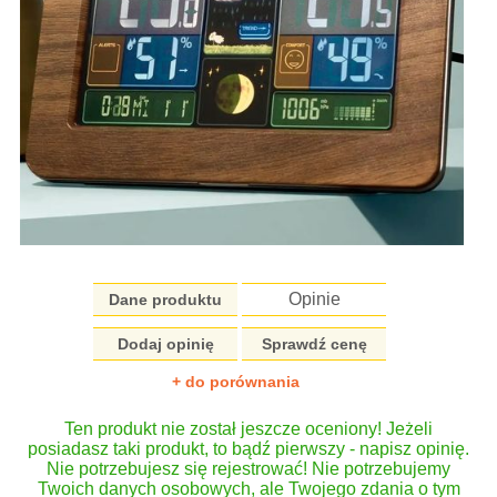
Opinie
Dane produktu
Dodaj opinię
Sprawdź cenę
+ do porównania
Ten produkt nie został jeszcze oceniony! Jeżeli
posiadasz taki produkt, to bądź pierwszy - napisz opinię.
Nie potrzebujesz się rejestrować! Nie potrzebujemy
Twoich danych osobowych, ale Twojego zdania o tym