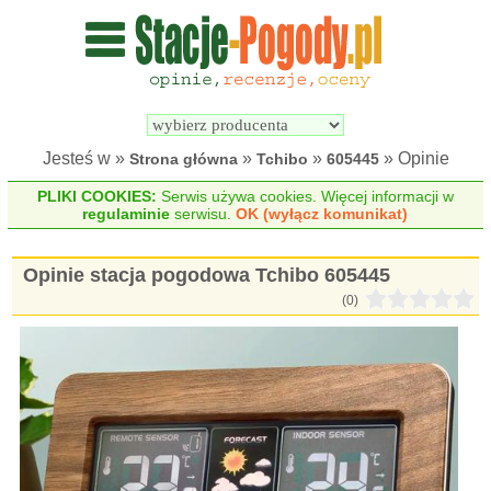
Wyszukiwarka 
Porównywarka 
stacji 
stacji 
pogodowych
pogodowych
Jesteś w »
»
»
» Opinie
Strona główna
Tchibo
605445
PLIKI COOKIES:
Serwis używa cookies. Więcej informacji w
regulaminie
serwisu.
OK (wyłącz komunikat)
Opinie stacja pogodowa Tchibo 605445
(0)