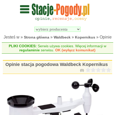
Wyszukiwarka 
Porównywarka 
stacji 
stacji 
pogodowych
pogodowych
Jesteś w »
»
»
» Opinie
Strona główna
Waldbeck
Kopernikus
PLIKI COOKIES:
Serwis używa cookies. Więcej informacji w
regulaminie
serwisu.
OK (wyłącz komunikat)
Opinie stacja pogodowa Waldbeck Kopernikus
(0)