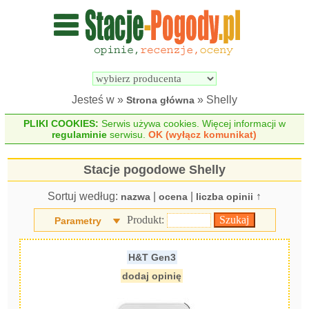
Wyszukiwarka 
Porównywarka 
stacji 
stacji 
pogodowych
pogodowych
Jesteś w »
» Shelly
Strona główna
PLIKI COOKIES:
Serwis używa cookies. Więcej informacji w
regulaminie
serwisu.
OK (wyłącz komunikat)
Stacje pogodowe Shelly
Sortuj według:
|
|
↑
nazwa
ocena
liczba opinii
Produkt:
Parametry
H&T Gen3
dodaj opinię