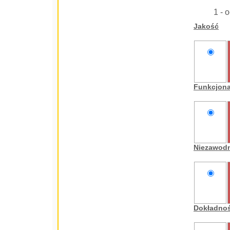
1 - 
Jakość
nie
oceniam
Funkcjon
nie
oceniam
Niezawod
nie
oceniam
Dokładno