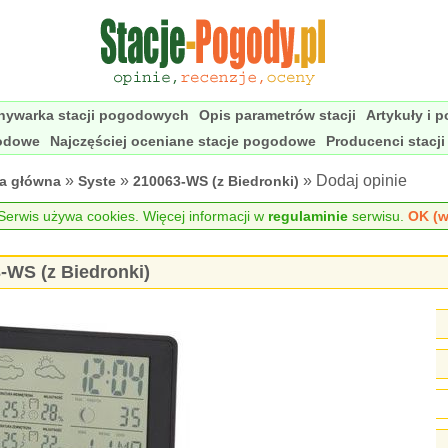
nywarka stacji pogodowych
Opis parametrów stacji
Artykuły i 
godowe
Najczęściej oceniane stacje pogodowe
Producenci stacj
»
»
» Dodaj opinie
na główna
Syste
210063-WS (z Biedronki)
erwis używa cookies. Więcej informacji w
regulaminie
serwisu.
OK (w
-WS (z Biedronki)