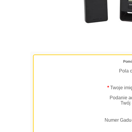
Pomó
Pola 
*
Twoje imię
Podanie ad
Twój 
Numer Gadu