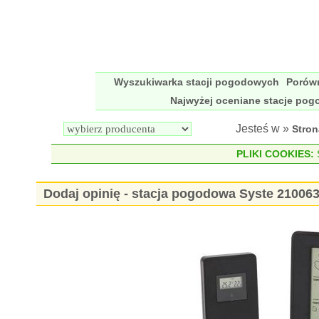
Wyszukiwarka stacji pogodowych
Porów
Najwyżej oceniane stacje po
Jesteś w »
Stro
PLIKI COOKIES:
S
Dodaj opinię - stacja pogodowa Syste 210063