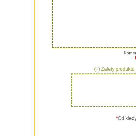
Komen
(+) Zalety produktu
*
Od kied