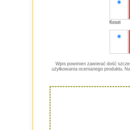
nie
oceniam
Koszt
nie
oceniam
Wpis powinien zawierać dość szcze
użytkowania ocenianego produktu. Na