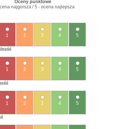
Oceny punktowe
ocena najgorsza / 5 - ocena najlepsza
1
2
3
4
5
alność
1
2
3
4
5
ność
1
2
3
4
5
ść