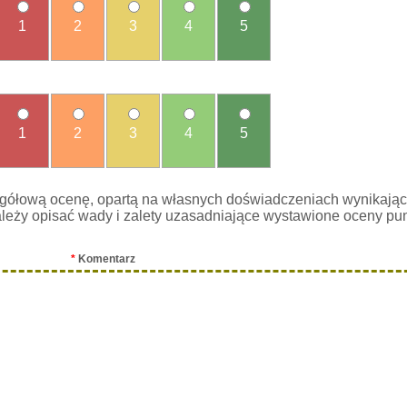
1
2
3
4
5
1
2
3
4
5
gółową ocenę, opartą na własnych doświadczeniach wynikając
leży opisać wady i zalety uzasadniające wystawione oceny pu
*
Komentarz