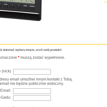
ż dokonać wyboru innym, oceń swój produkt!
oznaczone
*
muszą zostać wypełnione.
 (nick)
resu email umożliwi innym kontakt z Tobą.
email nie będzie publicznie widoczny.
Email:
-Gadu: