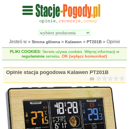
Wyszukiwarka 
Porównywarka 
stacji 
stacji 
pogodowych
pogodowych
Jesteś w »
»
»
» Opinie
Strona główna
Kalawen
PT201B
PLIKI COOKIES:
Serwis używa cookies. Więcej informacji w
regulaminie
serwisu.
OK (wyłącz komunikat)
Opinie stacja pogodowa Kalawen PT201B
(0)