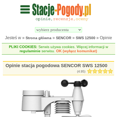
Wyszukiwarka 
Porównywarka 
stacji 
stacji 
pogodowych
pogodowych
Jesteś w »
»
»
» Opinie
Strona główna
SENCOR
SWS 12500
PLIKI COOKIES:
Serwis używa cookies. Więcej informacji w
regulaminie
serwisu.
OK (wyłącz komunikat)
Opinie stacja pogodowa SENCOR SWS 12500
(
4.95
)