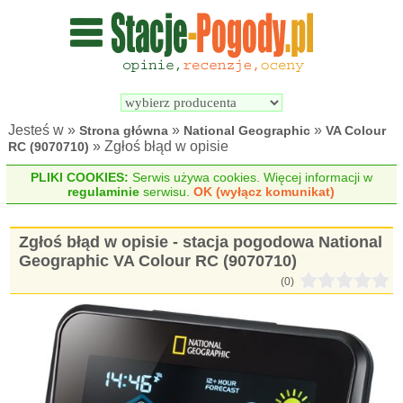
Wyszukiwarka 
Porównywarka 
stacji 
stacji 
pogodowych
pogodowych
Jesteś w »
»
»
Strona główna
National Geographic
VA Colour
» Zgłoś błąd w opisie
RC (9070710)
PLIKI COOKIES:
Serwis używa cookies. Więcej informacji w
regulaminie
serwisu.
OK (wyłącz komunikat)
Zgłoś błąd w opisie - stacja pogodowa National
Geographic VA Colour RC (9070710)
(0)