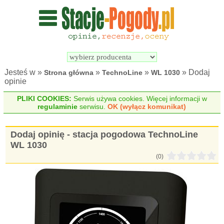
Wyszukiwarka 
Porównywarka 
stacji 
stacji 
pogodowych
pogodowych
Jesteś w »
»
»
» Dodaj
Strona główna
TechnoLine
WL 1030
opinie
PLIKI COOKIES:
Serwis używa cookies. Więcej informacji w
regulaminie
serwisu.
OK (wyłącz komunikat)
Dodaj opinię - stacja pogodowa TechnoLine
WL 1030
(0)