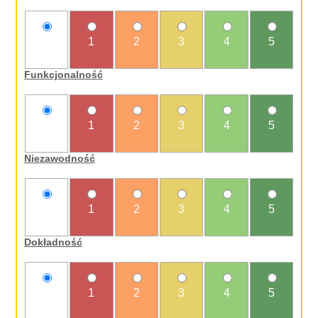
nie
1
2
3
4
5
oceniam
Funkcjonalność
nie
1
2
3
4
5
oceniam
Niezawodność
nie
1
2
3
4
5
oceniam
Dokładność
nie
1
2
3
4
5
oceniam